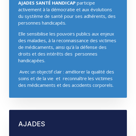
AJADES SANTÉ HANDICAP
participe
activement à la démocratie et aux évolutions
du système de santé pour ses adhérents, des
personnes handicapés.
Elle sensibilise les pouvoirs publics aux enjeux
des maladies, à la reconnaissance des victimes
de médicaments, ainsi qu’à la défense des
droits et des intérêts des personnes
handicapées.
Avec un objectif clair : améliorer la qualité des
soins et de la vie et reconnaître les victimes
des médicaments et des accidents corporels.
AJADES